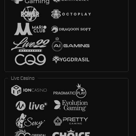
Live Casino