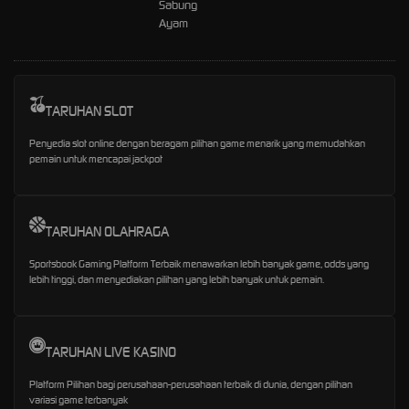
Sabung
Ayam
TARUHAN SLOT
Penyedia slot online dengan beragam pilihan game menarik yang memudahkan
pemain untuk mencapai jackpot
TARUHAN OLAHRAGA
Sportsbook Gaming Platform Terbaik menawarkan lebih banyak game, odds yang
lebih tinggi, dan menyediakan pilihan yang lebih banyak untuk pemain.
TARUHAN LIVE KASINO
Platform Pilihan bagi perusahaan-perusahaan terbaik di dunia, dengan pilihan
variasi game terbanyak