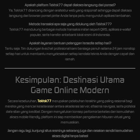
Apakah platform Tektok77 dapat diakses langsung dari ponsel?
Ya, Tektok77 dirancang dengan arsitektur web yang responsif sehingga dapat diakses
langsung dari browser ponsel pintar Anda tanpa perlu mengunduh aplikasi tambahan.
Metode transaksi apa saja yang didukung oleh Tektok77?
Tektok77 mendukung berbagai metode transaksi instan seperti QRIS, aplikasi e-wallet
populer, serta transfer antarbank lokal resmi di Indonesia.
Apakah layanan bantuan pelanggan tersedia setiap hari?
Tentu saja. Tim dukungan livechat profesional kami bersiaga penuh selama 24 jam nonstop
setiap hari untuk membantu menyelesaikan setiap kendala teknis Anda dengan cepat dan
ramah.
Kesimpulan: Destinasi Utama
Game Online Modern
Secara keseluruhan,
Tektok77
merupakan pelabuhan terakhir yang paling rasional bagi
mereka yang mencari keselarasan antara akselerasi server, efisiensi navigasi, serta proteksi
data siber yang kredibel. Dengan menyatukan konsep performa berkelas dan kemudahan
akses mobile-friendly, platform ini siap memberikan pengalaman hiburan virtual yang
memuaskan.
Jangan ragu lagi, kunjungi situs resminya sekarang juga dan rasakan sendiri kemudahan
akses digital tanpa batas!