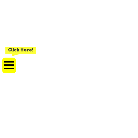
Click Here!