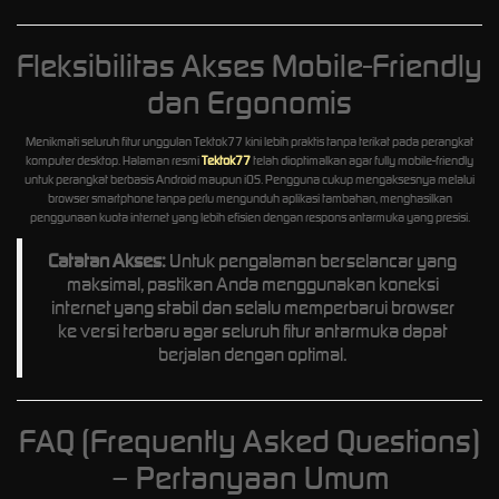
Fleksibilitas Akses Mobile-Friendly
dan Ergonomis
Menikmati seluruh fitur unggulan Tektok77 kini lebih praktis tanpa terikat pada perangkat
komputer desktop. Halaman resmi
Tektok77
telah dioptimalkan agar fully mobile-friendly
untuk perangkat berbasis Android maupun iOS. Pengguna cukup mengaksesnya melalui
browser smartphone tanpa perlu mengunduh aplikasi tambahan, menghasilkan
penggunaan kuota internet yang lebih efisien dengan respons antarmuka yang presisi.
Catatan Akses:
Untuk pengalaman berselancar yang
maksimal, pastikan Anda menggunakan koneksi
internet yang stabil dan selalu memperbarui browser
ke versi terbaru agar seluruh fitur antarmuka dapat
berjalan dengan optimal.
FAQ (Frequently Asked Questions)
– Pertanyaan Umum