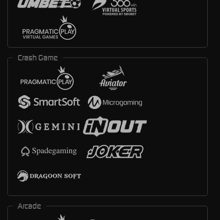
Crash Game
Arcade