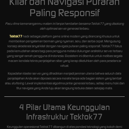
Kilat dan Navigasi Putaran
Paling Responsif
Pacu ritme kemenanganmu malam ini tanpa hambatan bersama Tektok77 yang disokong
oleh optimasi server generasi terbaru.
Tektok77
hadir sebagai platform game online modern yang dirancang khusus untuk
memberikan pengalaman bermain yang nyaman, seru, dan serba cepat. Mengusung
konsep akselerasi sinyal kilat dengan navigasi putaran paling responsif, Tektok77 fokus
pada kemudahan akses bagi para pengguna melalui dukungan arsitektur server terbaru
yang sangat ramah pengguna di Indonesia. Ekosistem ini dibentuk untuk melibas segala
macam kendala teknis penjelajahan siber yang kerap dikeluhkan oleh para peselancar
virtual.
Kepadatan klaster server yang dihadirkan menjadi jaminan utama bahwa seluruh data
penjelajahan Anda akan diproses secara merata tanpa ada bagian sistem yang lambat
atau
stuttering
. Lewat implementasi algoritma pintar generasi terbaru, setiap menu hoki dan
fitur navigasi yang Anda tuju akan langsung terbuka dalam sekejap mata.
4 Pilar Utama Keunggulan
Infrastruktur Tektok77
Keunggulan operasional Tektok77 dibangun di atas pondasi teknologi yang kokoh demi