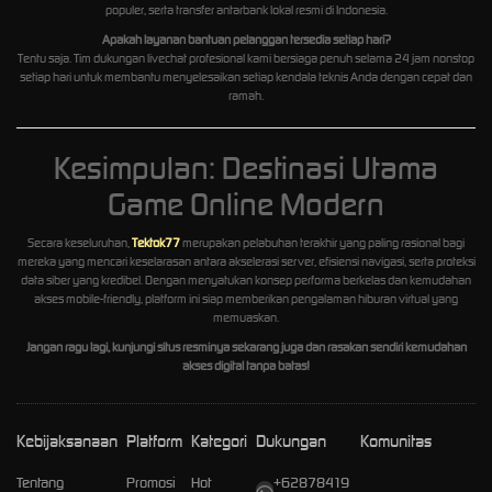
populer, serta transfer antarbank lokal resmi di Indonesia.
Apakah layanan bantuan pelanggan tersedia setiap hari?
Tentu saja. Tim dukungan livechat profesional kami bersiaga penuh selama 24 jam nonstop
setiap hari untuk membantu menyelesaikan setiap kendala teknis Anda dengan cepat dan
ramah.
Kesimpulan: Destinasi Utama
Game Online Modern
Secara keseluruhan,
Tektok77
merupakan pelabuhan terakhir yang paling rasional bagi
mereka yang mencari keselarasan antara akselerasi server, efisiensi navigasi, serta proteksi
data siber yang kredibel. Dengan menyatukan konsep performa berkelas dan kemudahan
akses mobile-friendly, platform ini siap memberikan pengalaman hiburan virtual yang
memuaskan.
Jangan ragu lagi, kunjungi situs resminya sekarang juga dan rasakan sendiri kemudahan
akses digital tanpa batas!
Kebijaksanaan
Platform
Kategori
Dukungan
Komunitas
Tentang
Promosi
Hot
+62878419