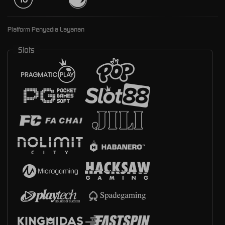
Platform Penyedia Layanan
Slots