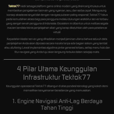
Tektok77
hadir sebagai platform game online modern yang dirancang khusus untuk
memberikan pengalaman bermain yang nyaman, seru, dan serba cepat. Mengusung
konsep akselerasi sinyal kilat dengan navigasi putaran paling responsif, Tektok77 fokus
pada kemudahan akses bagi para pengguna melalui dukungan arsitektur server terbaru
yang sangat ramah pengguna di Indonesia. Ekosistem ini dibentuk untuk melibas segala
macam kendala teknis penjelajahan siber yang kerap dikeluhkan oleh para peselancar
virtual.
Kepadatan klaster server yang dihadirkan menjadi jaminan utama bahwa seluruh data
penjelajahan Anda akan diproses secara merata tanpa ada bagian sistem yang lambat
atau
stuttering
. Lewat implementasi algoritma pintar generasi terbaru, setiap menu hoki dan
fitur navigasi yang Anda tuju akan langsung terbuka dalam sekejap mata.
4 Pilar Utama Keunggulan
Infrastruktur Tektok77
Keunggulan operasional Tektok77 dibangun di atas pondasi teknologi yang kokoh demi
memastikan kenyamanan berselancar yang memuaskan:
1. Engine Navigasi Anti-Lag Berdaya
Tahan Tinggi