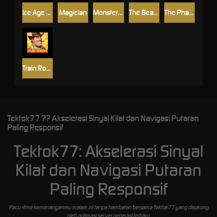
Ice Age Mammoths
Magician
Monster Pop
The Beauties
The Pharaoh
Train Robber
Tektok77 ?? Akselerasi Sinyal Kilat dan Navigasi Putaran
Paling Responsif
Tektok77: Akselerasi Sinyal
Kilat dan Navigasi Putaran
Paling Responsif
Pacu ritme kemenanganmu malam ini tanpa hambatan bersama Tektok77 yang disokong
oleh optimasi server generasi terbaru.