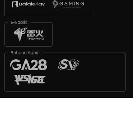
E-Sports
Sabung Ayam