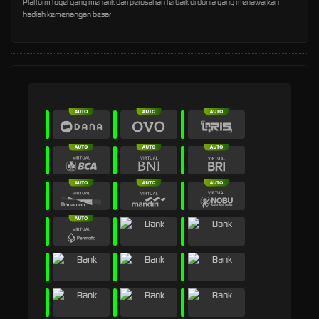
Platform togel yang menarik dari perusahan terbaik di dunia yang menawarkan
hadiah kemenangan besar