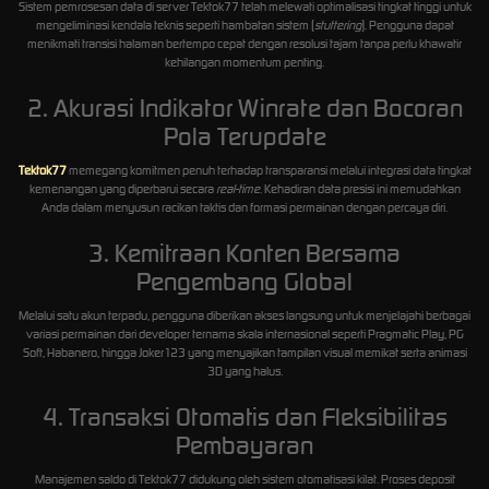
Sistem pemrosesan data di server Tektok77 telah melewati optimalisasi tingkat tinggi untuk
mengeliminasi kendala teknis seperti hambatan sistem (
stuttering
). Pengguna dapat
menikmati transisi halaman bertempo cepat dengan resolusi tajam tanpa perlu khawatir
kehilangan momentum penting.
2. Akurasi Indikator Winrate dan Bocoran
Pola Terupdate
Tektok77
memegang komitmen penuh terhadap transparansi melalui integrasi data tingkat
kemenangan yang diperbarui secara
real-time
. Kehadiran data presisi ini memudahkan
Anda dalam menyusun racikan taktis dan formasi permainan dengan percaya diri.
3. Kemitraan Konten Bersama
Pengembang Global
Melalui satu akun terpadu, pengguna diberikan akses langsung untuk menjelajahi berbagai
variasi permainan dari developer ternama skala internasional seperti Pragmatic Play, PG
Soft, Habanero, hingga Joker123 yang menyajikan tampilan visual memikat serta animasi
3D yang halus.
4. Transaksi Otomatis dan Fleksibilitas
Pembayaran
Manajemen saldo di Tektok77 didukung oleh sistem otomatisasi kilat. Proses deposit