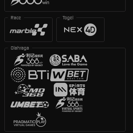
Race
Togel
Olahraga