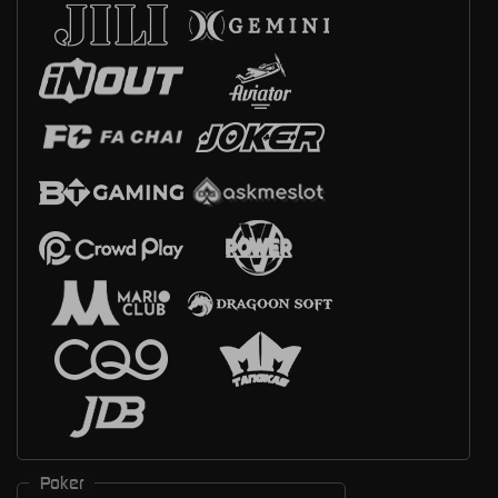
Poker