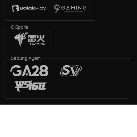
E-Sports
Sabung Ayam