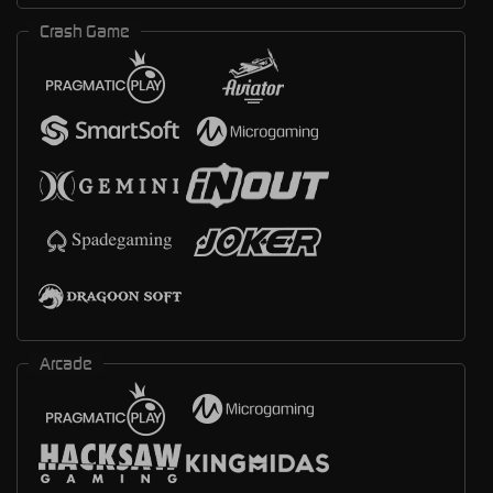
Crash Game
Arcade