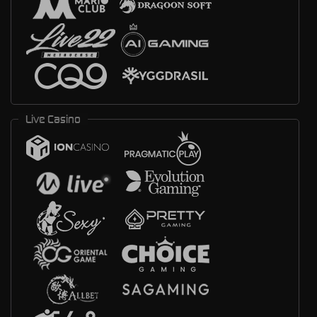
Live Casino