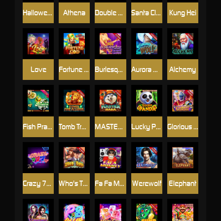
Halloween
Athena
Double Happiness
Santa Claus
Kung Hei
Love
Fortune God
Burlesque 2
Aurora Wolf
Alchemy
Fish Prawn Crab
Tomb Treasure
MASTER HAHA
Lucky Panda
Glorious Kingdom
Crazy 777
Who's The Boss
Fa Fa Monkey
Werewolf
Elephant