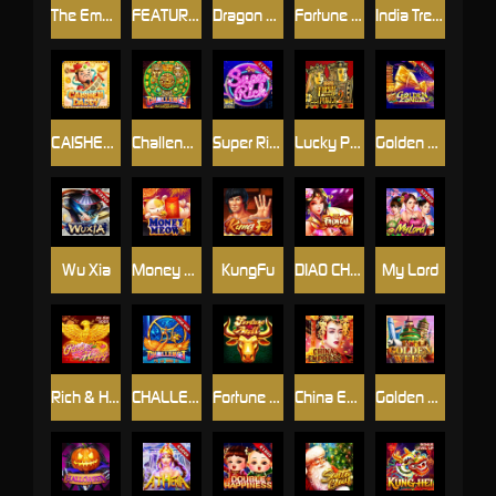
The Empire
FEATURE BUY・SUPER POWERFUL
Dragon Boat Festival
Fortune Teller
India Treasure
CAISHEN DADDY
Challenge・Mayan Calendar
Super Rich
Lucky Poker 2
Golden Zongzi
Wu Xia
Money Meow
KungFu
DIAO CHAN FA DA CAI
My Lord
Rich & Happy
CHALLENGE・FU LU SHOU XI
Fortune Bull
China Empress
Golden Week