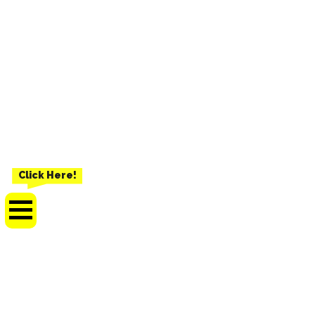
Click Here!