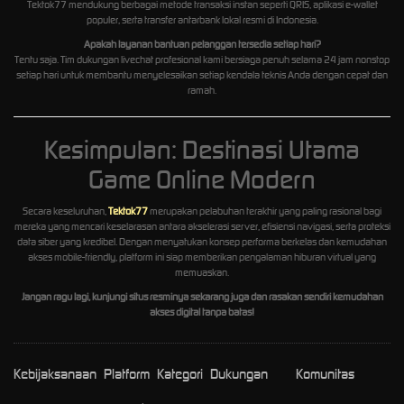
Tektok77 mendukung berbagai metode transaksi instan seperti QRIS, aplikasi e-wallet
populer, serta transfer antarbank lokal resmi di Indonesia.
Apakah layanan bantuan pelanggan tersedia setiap hari?
Tentu saja. Tim dukungan livechat profesional kami bersiaga penuh selama 24 jam nonstop
setiap hari untuk membantu menyelesaikan setiap kendala teknis Anda dengan cepat dan
ramah.
Kesimpulan: Destinasi Utama
Game Online Modern
Secara keseluruhan,
Tektok77
merupakan pelabuhan terakhir yang paling rasional bagi
mereka yang mencari keselarasan antara akselerasi server, efisiensi navigasi, serta proteksi
data siber yang kredibel. Dengan menyatukan konsep performa berkelas dan kemudahan
akses mobile-friendly, platform ini siap memberikan pengalaman hiburan virtual yang
memuaskan.
Jangan ragu lagi, kunjungi situs resminya sekarang juga dan rasakan sendiri kemudahan
akses digital tanpa batas!
Kebijaksanaan
Platform
Kategori
Dukungan
Komunitas