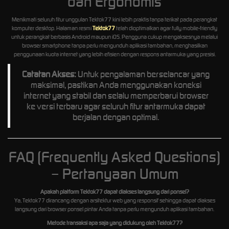
dan Ergonomis
Menikmati seluruh fitur unggulan Tektok77 kini lebih praktis tanpa terikat pada perangkat
komputer desktop. Halaman resmi
Tektok77
telah dioptimalkan agar fully mobile-friendly
untuk perangkat berbasis Android maupun iOS. Pengguna cukup mengaksesnya melalui
browser smartphone tanpa perlu mengunduh aplikasi tambahan, menghasilkan
penggunaan kuota internet yang lebih efisien dengan respons antarmuka yang presisi.
Catatan Akses:
Untuk pengalaman berselancar yang
maksimal, pastikan Anda menggunakan koneksi
internet yang stabil dan selalu memperbarui browser
ke versi terbaru agar seluruh fitur antarmuka dapat
berjalan dengan optimal.
FAQ (Frequently Asked Questions)
– Pertanyaan Umum
Apakah platform Tektok77 dapat diakses langsung dari ponsel?
Ya, Tektok77 dirancang dengan arsitektur web yang responsif sehingga dapat diakses
langsung dari browser ponsel pintar Anda tanpa perlu mengunduh aplikasi tambahan.
Metode transaksi apa saja yang didukung oleh Tektok77?