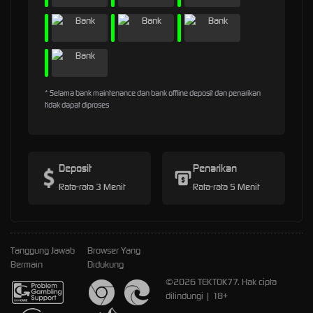
* Selama bank maintenance dan bank offline deposit dan penarikan
tidak dapat diproses
Deposit
Penarikan
Rata-rata 3 Menit
Rata-rata 5 Menit
Tanggung Jawab
Browser Yang
Bermain
Didukung
©2026 TEKTOK77. Hak cipta
dilindungi | 18+