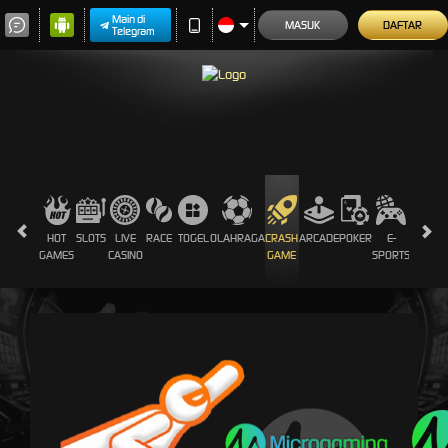
Main di
MASUK
DAFTAR
Telegram
HOT
SLOTS
LIVE
RACE
TOGEL
OLAHRAGA
CRASH
ARCADE
POKER
E-
SABUN
GAMES
CASINO
GAME
SPORTS
AYAM