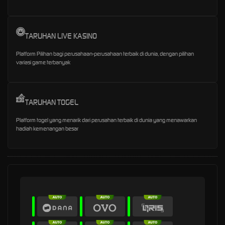
TARUHAN LIVE KASINO
Platform Pilihan bagi perusahaan-perusahaan terbaik di dunia, dengan pilihan
variasi game terbanyak
TARUHAN TOGEL
Platform togel yang menarik dari perusahan terbaik di dunia yang menawarkan
hadiah kemenangan besar