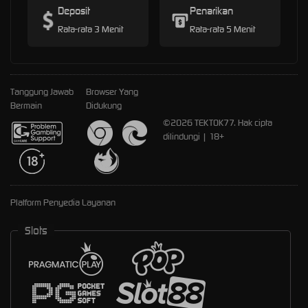
Deposit
Penarikan
Rata-rata 3 Menit
Rata-rata 5 Menit
Tanggung Jawab
Browser Yang
Bermain
Didukung
©2026 TEKTOK77. Hak cipta
dilindungi | 18+
Platform Penyedia Layanan
Slots