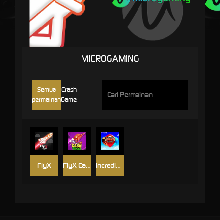
MICROGAMING
Semua
Crash
permainan
Game
FlyX
FlyX Cash Turbo
Incredible Balloon Machine