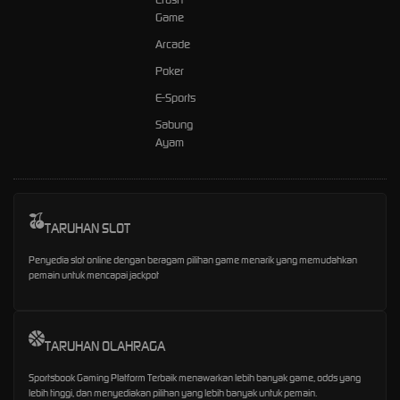
Game
Arcade
Poker
E-Sports
Sabung
Ayam
TARUHAN SLOT
Penyedia slot online dengan beragam pilihan game menarik yang memudahkan
pemain untuk mencapai jackpot
TARUHAN OLAHRAGA
Sportsbook Gaming Platform Terbaik menawarkan lebih banyak game, odds yang
lebih tinggi, dan menyediakan pilihan yang lebih banyak untuk pemain.