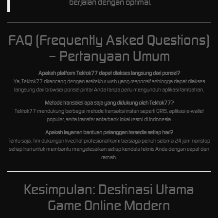
berjalan dengan optimal.
FAQ (Frequently Asked Questions)
– Pertanyaan Umum
Apakah platform Tektok77 dapat diakses langsung dari ponsel?
Ya, Tektok77 dirancang dengan arsitektur web yang responsif sehingga dapat diakses
langsung dari browser ponsel pintar Anda tanpa perlu mengunduh aplikasi tambahan.
Metode transaksi apa saja yang didukung oleh Tektok77?
Tektok77 mendukung berbagai metode transaksi instan seperti QRIS, aplikasi e-wallet
populer, serta transfer antarbank lokal resmi di Indonesia.
Apakah layanan bantuan pelanggan tersedia setiap hari?
Tentu saja. Tim dukungan livechat profesional kami bersiaga penuh selama 24 jam nonstop
setiap hari untuk membantu menyelesaikan setiap kendala teknis Anda dengan cepat dan
ramah.
Kesimpulan: Destinasi Utama
Game Online Modern