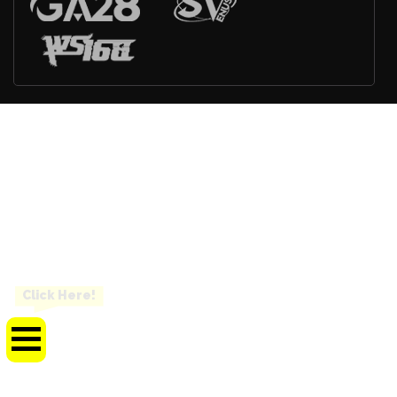
Click Here!