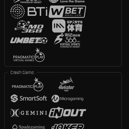
Crash Game