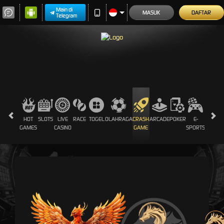
Main di
MASUK
DAFTAR
Telegram
HOT
SLOTS
LIVE
RACE
TOGEL
OLAHRAGA
CRASH
ARCADE
POKER
E-
SABUN
GAMES
CASINO
GAME
SPORTS
AYAM