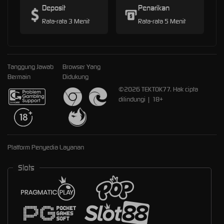
Deposit
Penarikan
Rata-rata 3 Menit
Rata-rata 5 Menit
Tanggung Jawab
Browser Yang
Bermain
Didukung
©2026 TEKTOK77. Hak cipta
dilindungi | 18+
Platform Penyedia Layanan
Slots