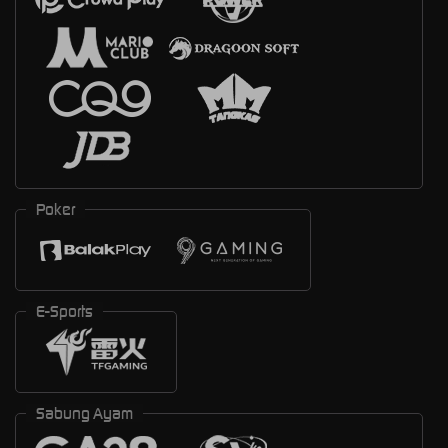
Poker
E-Sports
Sabung Ayam