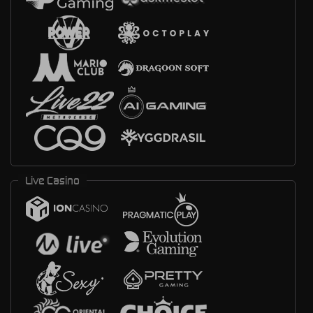
Live Casino