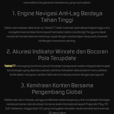
memastikan kenyamanan berselancar yang memuaskan:
1. Engine Navigasi Anti-Lag Berdaya
Tahan Tinggi
Sistem pemrosesan data di server Tektok77 telah melewati optimalisasi tingkat tinggi untuk
mengeliminasi kendala teknis seperti hambatan sistem (
stuttering
). Pengguna dapat
menikmati transisi halaman bertempo cepat dengan resolusi tajam tanpa perlu khawatir
kehilangan momentum penting.
2. Akurasi Indikator Winrate dan Bocoran
Pola Terupdate
Tektok77
memegang komitmen penuh terhadap transparansi melalui integrasi data tingkat
kemenangan yang diperbarui secara
real-time
. Kehadiran data presisi ini memudahkan
Anda dalam menyusun racikan taktis dan formasi permainan dengan percaya diri.
3. Kemitraan Konten Bersama
Pengembang Global
Melalui satu akun terpadu, pengguna diberikan akses langsung untuk menjelajahi berbagai
variasi permainan dari developer ternama skala internasional seperti Pragmatic Play, PG
Soft, Habanero, hingga Joker123 yang menyajikan tampilan visual memikat serta animasi
3D yang halus.