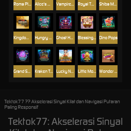
Roma Plus
Alice's Wonder
Vampire Hunter
Royal Thai Dessert
Shiba Mogul
Kingdom Z
Hungry Krahung
Ghost House
Blessing of the Ox
Dino Pops
Grand Shine
Kraken Treasure
Lucky NangKwak
Little Monster
Wonder Cuisine
Tektok77 ?? Akselerasi Sinyal Kilat dan Navigasi Putaran
Paling Responsif
Tektok77: Akselerasi Sinyal