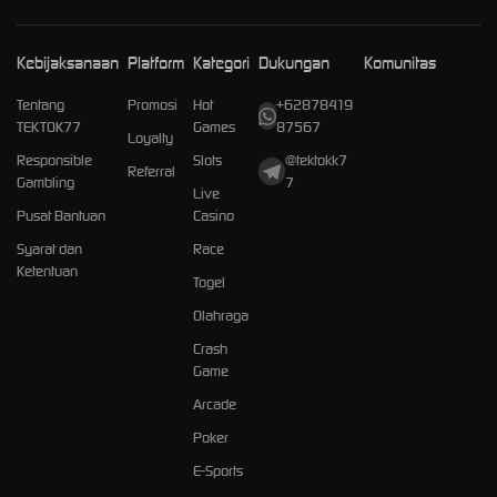
Kebijaksanaan
Platform
Kategori
Dukungan
Komunitas
Tentang
Promosi
Hot
+62878419
TEKTOK77
Games
87567
Loyalty
Responsible
Slots
@tektokk7
Referral
Gambling
7
Live
Pusat Bantuan
Casino
Syarat dan
Race
Ketentuan
Togel
Olahraga
Crash
Game
Arcade
Poker
E-Sports