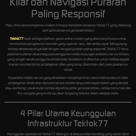
Kilat dan Navigasi Putaran
Paling Responsif
Pacu ritme kemenanganmu malam ini tanpa hambatan bersama Tektok77 yang disokong
oleh optimasi server generasi terbaru.
Tektok77
hadir sebagai platform game online modern yang dirancang khusus untuk
memberikan pengalaman bermain yang nyaman, seru, dan serba cepat. Mengusung
konsep akselerasi sinyal kilat dengan navigasi putaran paling responsif, Tektok77 fokus
pada kemudahan akses bagi para pengguna melalui dukungan arsitektur server terbaru
yang sangat ramah pengguna di Indonesia. Ekosistem ini dibentuk untuk melibas segala
macam kendala teknis penjelajahan siber yang kerap dikeluhkan oleh para peselancar
virtual.
Kepadatan klaster server yang dihadirkan menjadi jaminan utama bahwa seluruh data
penjelajahan Anda akan diproses secara merata tanpa ada bagian sistem yang lambat
atau
stuttering
. Lewat implementasi algoritma pintar generasi terbaru, setiap menu hoki dan
fitur navigasi yang Anda tuju akan langsung terbuka dalam sekejap mata.
4 Pilar Utama Keunggulan
Infrastruktur Tektok77
Keunggulan operasional Tektok77 dibangun di atas pondasi teknologi yang kokoh demi