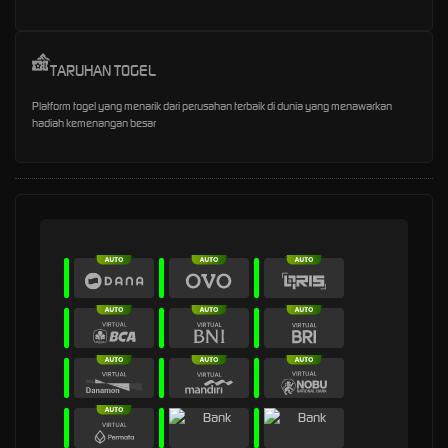
TARUHAN TOGEL
Platform togel yang menarik dari perusahan terbaik di dunia yang menawarkan
hadiah kemenangan besar