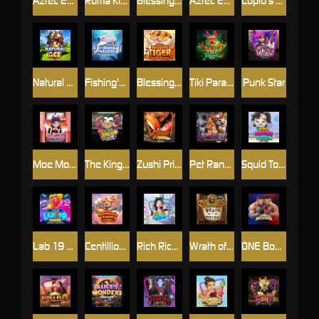
Aztec Empire
Roma Kingdom
Blessing of the Dragon
Aztec Empire 1000
Cupid's Garden
Natural Ace
Fishing's Paradise
Blessing of the Tiger
Tiki Paradise
Punk Star
Moe Moe Cute
The King Joker
Zushi Prime
Pet Ranger
Squid Toon
Lab 19 Mania
Centillion Gods
Rich Rich Water
Wrath of Egypt
ONE Boxing