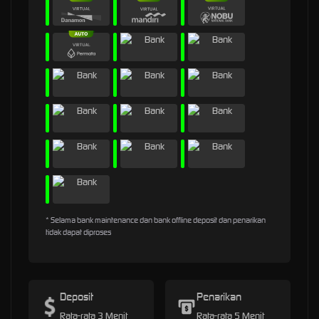
* Selama bank maintenance dan bank offline deposit dan penarikan
tidak dapat diproses
Deposit
Penarikan
Rata-rata 3 Menit
Rata-rata 5 Menit