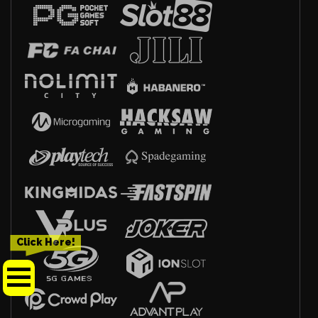
Click Here!