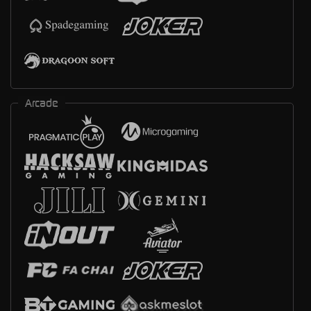
Arcade