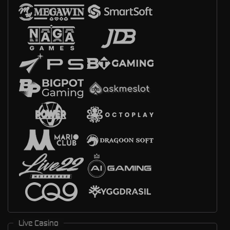
Live Casino