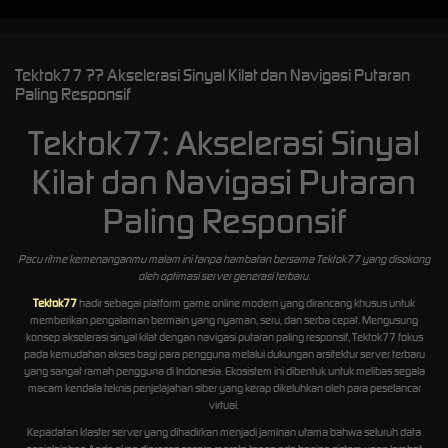
Tektok77 ?? Akselerasi Sinyal Kilat dan Navigasi Putaran
Paling Responsif
Tektok77: Akselerasi Sinyal
Kilat dan Navigasi Putaran
Paling Responsif
Pacu ritme kemenanganmu malam ini tanpa hambatan bersama Tektok77 yang disokong
oleh optimasi server generasi terbaru.
Tektok77
hadir sebagai platform game online modern yang dirancang khusus untuk
memberikan pengalaman bermain yang nyaman, seru, dan serba cepat. Mengusung
konsep akselerasi sinyal kilat dengan navigasi putaran paling responsif, Tektok77 fokus
pada kemudahan akses bagi para pengguna melalui dukungan arsitektur server terbaru
yang sangat ramah pengguna di Indonesia. Ekosistem ini dibentuk untuk melibas segala
macam kendala teknis penjelajahan siber yang kerap dikeluhkan oleh para peselancar
virtual.
Kepadatan klaster server yang dihadirkan menjadi jaminan utama bahwa seluruh data