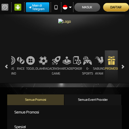
Main di
MASUK
DAFTAR
Telegram
LOTS
LIVE
RACE
TOGEL
OLAHRAGA
CRASH
ARCADE
POKER
E-
SABUNG
PROMOSI
CASINO
GAME
SPORTS
AYAM
Semua Promosi
Semua Event Provider
Semua Promosi
Spesial