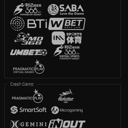
Crash Game