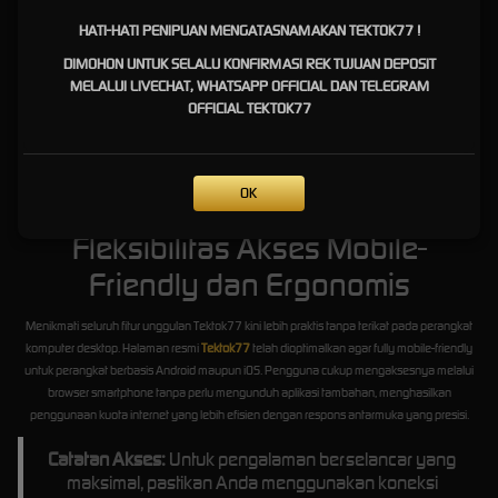
oleh jajaran pengembang papan atas dunia:
HATI-HATI PENIPUAN MENGATASNAMAKAN TEKTOK77 !
Pragmatic Play:
Pionir hiburan interaktif bertema mitologi dengan mekanisme perkalian
raksasa yang sangat fenomenal dan legendaris.
DIMOHON UNTUK SELALU KONFIRMASI REK TUJUAN DEPOSIT
PG Soft (Pocket Games Soft):
Rajanya animasi visual 3D yang sangat halus, ringan di
MELALUI LIVECHAT, WHATSAPP OFFICIAL DAN TELEGRAM
ponsel, dan dikemas dengan alur cerita modern serta fitur pengganda berlipat.
OFFICIAL TEKTOK77
Habanero & Joker123:
Penyedia hiburan bertema kultur Asia yang terkenal ramah bagi
pengguna baru karena mekanismenya yang simpel namun berpotensi memberikan hasil
besar.
OK
Fleksibilitas Akses Mobile-
Friendly dan Ergonomis
Menikmati seluruh fitur unggulan Tektok77 kini lebih praktis tanpa terikat pada perangkat
komputer desktop. Halaman resmi
Tektok77
telah dioptimalkan agar fully mobile-friendly
untuk perangkat berbasis Android maupun iOS. Pengguna cukup mengaksesnya melalui
browser smartphone tanpa perlu mengunduh aplikasi tambahan, menghasilkan
penggunaan kuota internet yang lebih efisien dengan respons antarmuka yang presisi.
Catatan Akses:
Untuk pengalaman berselancar yang
maksimal, pastikan Anda menggunakan koneksi