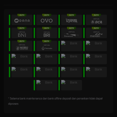
* Selama bank maintenance dan bank offline deposit dan penarikan tidak dapat
diproses