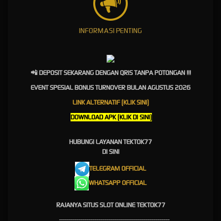
Pengembang Global
Melalui satu akun terpadu, pengguna diberikan akses langsung untuk menjelajahi berbagai
INFORMASI PENTING
variasi permainan dari developer ternama skala internasional seperti Pragmatic Play, PG
Soft, Habanero, hingga Joker123 yang menyajikan tampilan visual memikat serta animasi
3D yang halus.
📲 DEPOSIT SEKARANG DENGAN QRIS TANPA POTONGAN !!!
4. Transaksi Otomatis dan Fleksibilitas
EVENT SPESIAL BONUS TURNOVER BULAN AGUSTUS 2026
Pembayaran
LINK ALTERNATIF (KLIK SINI)
Manajemen saldo di Tektok77 didukung oleh sistem otomatisasi kilat. Proses deposit
DOWNLOAD APK (KLIK DI SINI)
maupun penarikan dana diproses dalam hitungan detik melalui dukungan metode
pembayaran terlengkap, mulai dari pemindaian kode QRIS, dompet digital (E-Wallet), hingga
jaringan transfer bank lokal utama.
HUBUNGI LAYANAN TEKTOK77
DI SINI
Review Destinasi Wahana
TELEGRAM OFFICIAL
Interaktif Global di Tektok77
WHATSAPP OFFICIAL
Sensasi menjelajahi wahana interaktif di platform Tektok77 semakin lengkap berkat
RAJANYA SITUS SLOT ONLINE TEKTOK77
hadirnya ratusan pilihan digital premium yang disuplai langsung melalui kemitraan resmi
--------------------------------------------------------