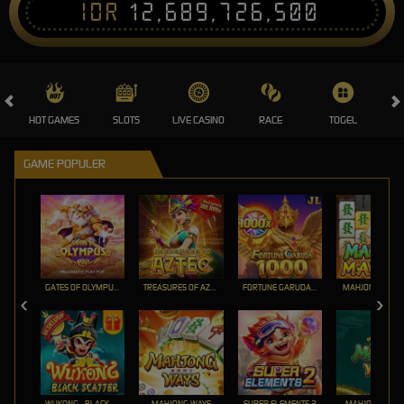
IDR
12,689,726,500
HOT GAMES
SLOTS
LIVE CASINO
RACE
TOGEL
OL
GAME POPULER
GATES OF OLYMPUS POP
TREASURES OF AZTEC
FORTUNE GARUDA 1000
MAHJONG MAX
WUKONG - BLACK SCATTER
MAHJONG WAYS
SUPER ELEMENTS 2
MAHJONG WAYS