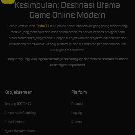
Kesimpulan: Destinasi Utama
Game Online Modern
Secara keseluruhan,
Tektok77
merupakan pelabuhan terakhir yang paling rasional bagi
mereka yang mencari keselarasan antara akselerasi server, efisiensi navigasi, serta
proteksi data siber yang kredibel. Dengan menyatukan konsep performa berkelas dan
kemudahan akses mobile-friendly, platform ini siap memberikan pengalaman hiburan
virtual yang memuaskan.
Jangan ragu lagi, kunjungi situs resminya sekarang juga dan rasakan sendiri kemudahan
akses digital tanpa batas!
Kebijaksanaan
Platform
Tentang TEKTOK77
Promosi
Responsible Gambling
Loyalty
Pusat Bantuan
Referral
Syarat dan Ketentuan