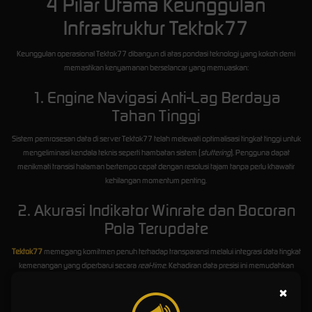
4 Pilar Utama Keunggulan
Infrastruktur Tektok77
Keunggulan operasional Tektok77 dibangun di atas pondasi teknologi yang kokoh demi
memastikan kenyamanan berselancar yang memuaskan:
1. Engine Navigasi Anti-Lag Berdaya
Tahan Tinggi
Sistem pemrosesan data di server Tektok77 telah melewati optimalisasi tingkat tinggi untuk
mengeliminasi kendala teknis seperti hambatan sistem (
stuttering
). Pengguna dapat
menikmati transisi halaman bertempo cepat dengan resolusi tajam tanpa perlu khawatir
kehilangan momentum penting.
2. Akurasi Indikator Winrate dan Bocoran
Pola Terupdate
Tektok77
memegang komitmen penuh terhadap transparansi melalui integrasi data tingkat
kemenangan yang diperbarui secara
real-time
. Kehadiran data presisi ini memudahkan
Anda dalam menyusun racikan taktis dan formasi permainan dengan percaya diri.
×
3. Kemitraan Konten Bersama