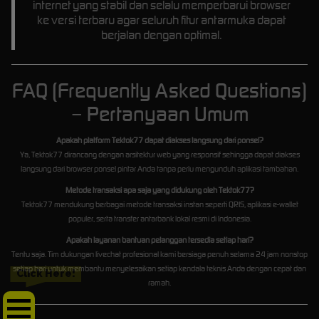
internet yang stabil dan selalu memperbarui browser
ke versi terbaru agar seluruh fitur antarmuka dapat
berjalan dengan optimal.
FAQ (Frequently Asked Questions)
– Pertanyaan Umum
Apakah platform Tektok77 dapat diakses langsung dari ponsel?
Ya, Tektok77 dirancang dengan arsitektur web yang responsif sehingga dapat diakses
langsung dari browser ponsel pintar Anda tanpa perlu mengunduh aplikasi tambahan.
Metode transaksi apa saja yang didukung oleh Tektok77?
Tektok77 mendukung berbagai metode transaksi instan seperti QRIS, aplikasi e-wallet
populer, serta transfer antarbank lokal resmi di Indonesia.
Apakah layanan bantuan pelanggan tersedia setiap hari?
Tentu saja. Tim dukungan livechat profesional kami bersiaga penuh selama 24 jam nonstop
setiap hari untuk membantu menyelesaikan setiap kendala teknis Anda dengan cepat dan
Click Here!
ramah.