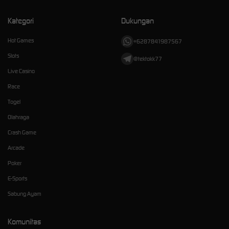
Kategori
Dukungan
Hot Games
+6287841987567
Slots
@tektokk77
Live Casino
Race
Togel
Olahraga
Crash Game
Arcade
Poker
E-Sports
Sabung Ayam
Komunitas