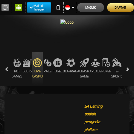
Main di
MASUK
DAFTAR
Telegram
HOT
SLOTS
LIVE
RACE
TOGEL
OLAHRAGA
CRASH
ARCADE
POKER
E-
SABUN
GAMES
CASINO
GAME
SPORTS
AYAM
SA Gaming
adalah
penyedia
platform