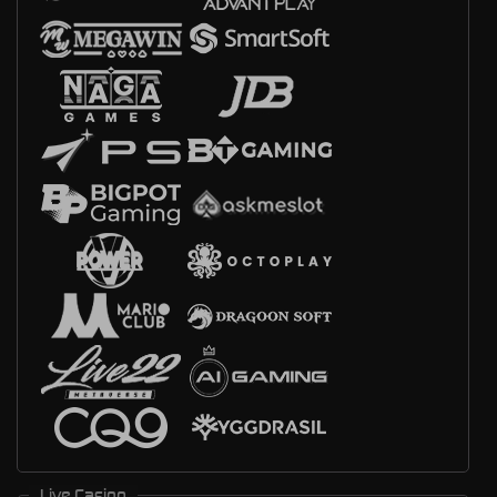
Live Casino