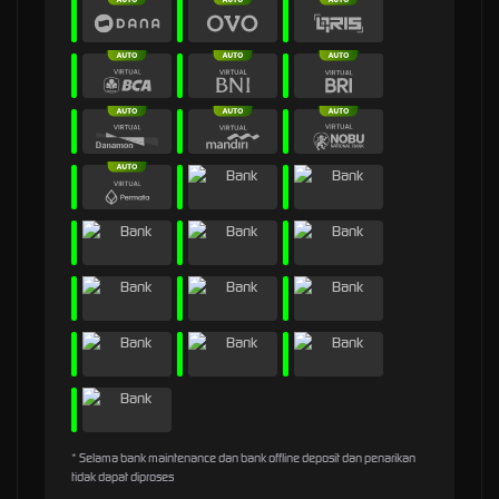
* Selama bank maintenance dan bank offline deposit dan penarikan
tidak dapat diproses