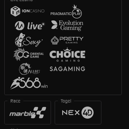
Race
Togel