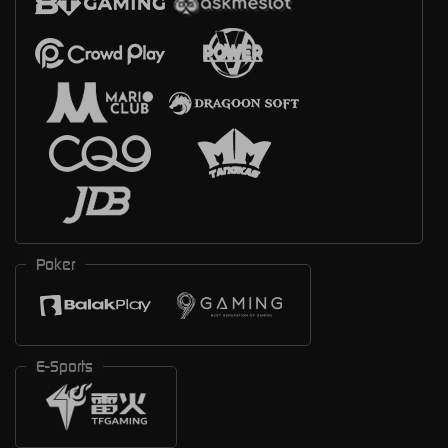
Poker
E-Sports