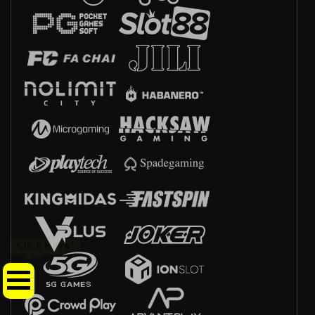
Click Here!