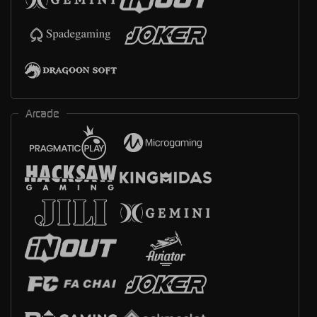
Arcade