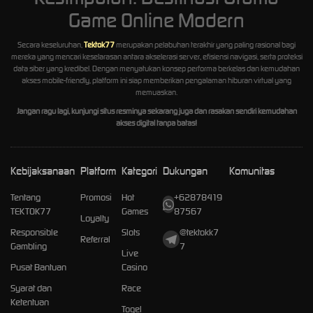
Game Online Modern
Secara keseluruhan,
Tektok77
merupakan pelabuhan terakhir yang paling rasional bagi
mereka yang mencari keselarasan antara akselerasi server, efisiensi navigasi, serta proteksi
data siber yang kredibel. Dengan menyatukan konsep performa berkelas dan kemudahan
akses mobile-friendly, platform ini siap memberikan pengalaman hiburan virtual yang
memuaskan.
Jangan ragu lagi, kunjungi situs resminya sekarang juga dan rasakan sendiri kemudahan
akses digital tanpa batas!
Kebijaksanaan
Platform
Kategori
Dukungan
Komunitas
Tentang
Promosi
Hot
+62878419
TEKTOK77
Games
87567
Loyalty
Responsible
Slots
@tektokk7
Referral
Gambling
7
Live
Pusat Bantuan
Casino
Syarat dan
Race
Ketentuan
Togel