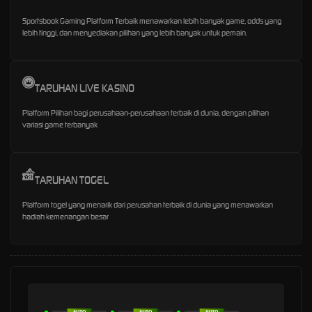
Sportsbook Gaming Platform Terbaik menawarkan lebih banyak game, odds yang
lebih tinggi, dan menyediakan pilihan yang lebih banyak untuk pemain.
TARUHAN LIVE KASINO
Platform Pilihan bagi perusahaan-perusahaan terbaik di dunia, dengan pilihan
variasi game terbanyak
TARUHAN TOGEL
Platform togel yang menarik dari perusahan terbaik di dunia yang menawarkan
hadiah kemenangan besar