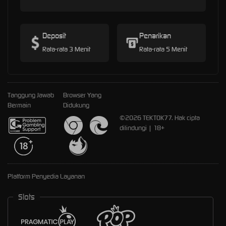
Deposit
Penarikan
Rata-rata 3 Menit
Rata-rata 5 Menit
Tanggung Jawab
Browser Yang
Bermain
Didukung
©2026 TEKTOK77. Hak cipta
dilindungi | 18+
Platform Penyedia Layanan
Slots