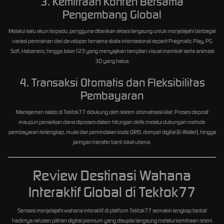
3. Kemitraan Konten Bersama
Pengembang Global
Melalui satu akun terpadu, pengguna diberikan akses langsung untuk menjelajahi berbagai
variasi permainan dari developer ternama skala internasional seperti Pragmatic Play, PG
Soft, Habanero, hingga Joker123 yang menyajikan tampilan visual memikat serta animasi
3D yang halus.
4. Transaksi Otomatis dan Fleksibilitas
Pembayaran
Manajemen saldo di Tektok77 didukung oleh sistem otomatisasi kilat. Proses deposit
maupun penarikan dana diproses dalam hitungan detik melalui dukungan metode
pembayaran terlengkap, mulai dari pemindaian kode QRIS, dompet digital (E-Wallet), hingga
jaringan transfer bank lokal utama.
Review Destinasi Wahana
Interaktif Global di Tektok77
Sensasi menjelajahi wahana interaktif di platform Tektok77 semakin lengkap berkat
hadirnya ratusan pilihan digital premium yang disuplai langsung melalui kemitraan resmi