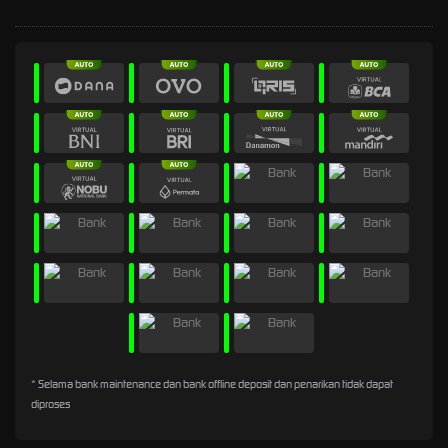
* Selama bank maintenance dan bank offline deposit dan penarikan tidak dapat
diproses