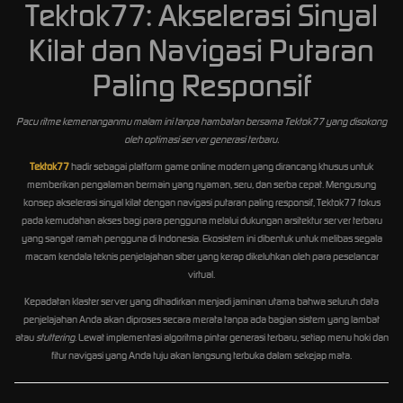
Tektok77: Akselerasi Sinyal
Kilat dan Navigasi Putaran
Paling Responsif
Pacu ritme kemenanganmu malam ini tanpa hambatan bersama Tektok77 yang disokong
oleh optimasi server generasi terbaru.
Tektok77
hadir sebagai platform game online modern yang dirancang khusus untuk
memberikan pengalaman bermain yang nyaman, seru, dan serba cepat. Mengusung
konsep akselerasi sinyal kilat dengan navigasi putaran paling responsif, Tektok77 fokus
pada kemudahan akses bagi para pengguna melalui dukungan arsitektur server terbaru
yang sangat ramah pengguna di Indonesia. Ekosistem ini dibentuk untuk melibas segala
macam kendala teknis penjelajahan siber yang kerap dikeluhkan oleh para peselancar
virtual.
Kepadatan klaster server yang dihadirkan menjadi jaminan utama bahwa seluruh data
penjelajahan Anda akan diproses secara merata tanpa ada bagian sistem yang lambat
atau
stuttering
. Lewat implementasi algoritma pintar generasi terbaru, setiap menu hoki dan
fitur navigasi yang Anda tuju akan langsung terbuka dalam sekejap mata.