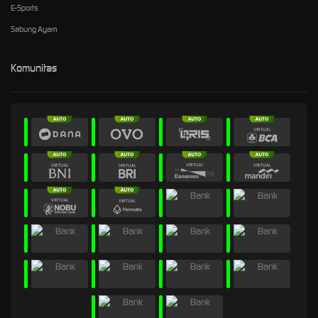
E-Sports
Sabung Ayam
Komunitas