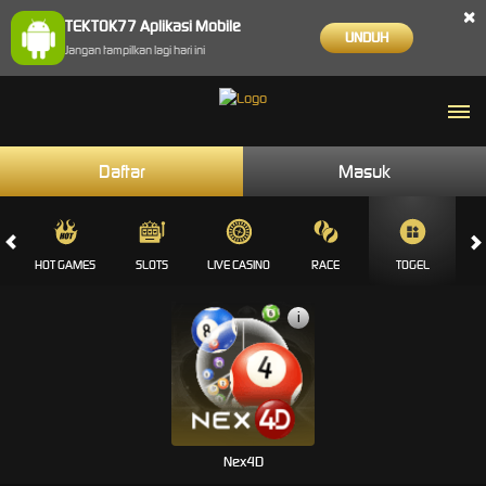
×
TEKTOK77 Aplikasi Mobile
UNDUH
Jangan tampilkan lagi hari ini
Daftar
Masuk
HOT GAMES
SLOTS
LIVE CASINO
RACE
TOGEL
OL
i
Nex4D