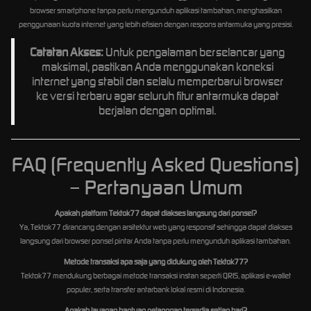
browser smartphone tanpa perlu mengunduh aplikasi tambahan, menghasilkan
penggunaan kuota internet yang lebih efisien dengan respons antarmuka yang presisi.
Catatan Akses:
Untuk pengalaman berselancar yang
maksimal, pastikan Anda menggunakan koneksi
internet yang stabil dan selalu memperbarui browser
ke versi terbaru agar seluruh fitur antarmuka dapat
berjalan dengan optimal.
FAQ (Frequently Asked Questions)
– Pertanyaan Umum
Apakah platform Tektok77 dapat diakses langsung dari ponsel?
Ya, Tektok77 dirancang dengan arsitektur web yang responsif sehingga dapat diakses
langsung dari browser ponsel pintar Anda tanpa perlu mengunduh aplikasi tambahan.
Metode transaksi apa saja yang didukung oleh Tektok77?
Tektok77 mendukung berbagai metode transaksi instan seperti QRIS, aplikasi e-wallet
populer, serta transfer antarbank lokal resmi di Indonesia.
Apakah layanan bantuan pelanggan tersedia setiap hari?