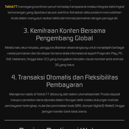
Tektok77
memegang komitmen penuh terhadap transparansi melalui integrasi data tingkat
kemenangan yang diperbarui secara
real-time
. Kehadiran data presisi ini memudahkan
Anda dalam menyusun racikan taktis dan formasi permainan dengan percaya diri.
3. Kemitraan Konten Bersama
Pengembang Global
Melalui satu akun terpadu, pengguna diberikan akses langsung untuk menjelajahi berbagai
variasi permainan dari developer ternama skala internasional seperti Pragmatic Play, PG
Soft, Habanero, hingga Joker123 yang menyajikan tampilan visual memikat serta animasi
3D yang halus.
4. Transaksi Otomatis dan Fleksibilitas
Pembayaran
Manajemen saldo di Tektok77 didukung oleh sistem otomatisasi kilat. Proses deposit
maupun penarikan dana diproses dalam hitungan detik melalui dukungan metode
pembayaran terlengkap, mulai dari pemindaian kode QRIS, dompet digital (E-Wallet), hingga
jaringan transfer bank lokal utama.