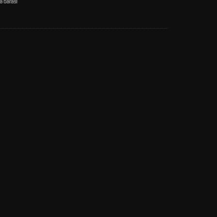
a batas!