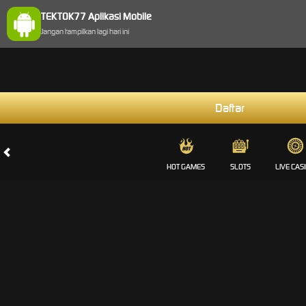
TEKTOK77 Aplikasi Mobile
Jangan tampilkan lagi hari ini
Daftar
HOT GAMES
SLOTS
LIVE CAS