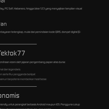
al
Play, PG Soft, Habanero, hingga Joker123 yang menyajikan tampilan visual
ran
ayaran terlengkap, mulai dari pemindaian kode QRIS, dompet digital (E-
 Tektok77
 kemitraan resmi oleh jajaran pengembang papan atas dunia:
al dan legendaris.
 serta fitur pengganda berlipat.
namun berpotensi memberikan hasil besar.
gonomis
e-friendly untuk perangkat berbasis Android maupun iOS. Pengguna cukup