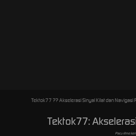
Tektok77 ?? Akselerasi Sinyal Kilat dan Navigasi 
Tektok77: Akselerasi
Pacu ritme ke