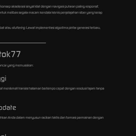
ep akselerasi sinyal kilat dengan navigasi putaran paling responsif,
ntuk melibas segala macam kendala teknis penjelajahan siber yang kerap
bat atau
stuttering
. Lewat implementasi algoritma pintar generasi terbaru,
ktok77
lancar yang memuaskan:
ggi
at menikmati transisi halaman bertempo cepat dengan resolusi tajam tanpa
update
udahkan Anda dalam menyusun racikan taktis dan formasi permainan dengan